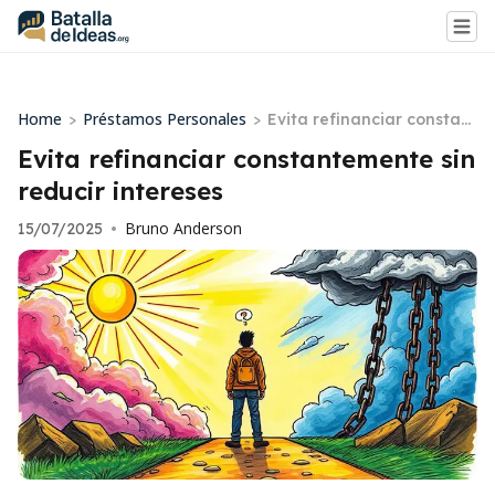
Home
Préstamos Personales
>
>
Evita refinanciar constant
emente sin reducir interes
Evita refinanciar constantemente sin
es
reducir intereses
Bruno Anderson
15/07/2025
•