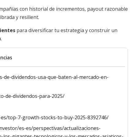
ompañías con historial de incrementos, payout razonable
rada y resilient.
cientes
para diversificar tu estrategia y construir un
.
ncias
s-de-dividendos-usa-que-baten-al-mercado-en-
nto-de-dividendos-para-2025/
s-es/top-7-growth-stocks-to-buy-2025-8392746/
vestor/es-es/perspectivas/actualizaciones-
-los-gigantes-tecnologicos-y-los-mercados-asiaticos-