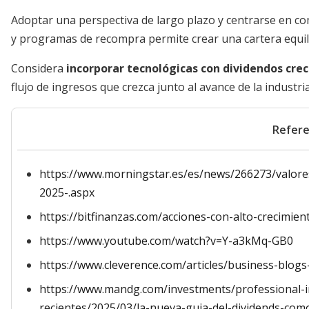
Adoptar una perspectiva de largo plazo y centrarse en c
y programas de recompra permite crear una cartera equilib
Considera
incorporar tecnológicas con dividendos cre
flujo de ingresos que crezca junto al avance de la industria
Refere
https://www.morningstar.es/es/news/266273/valore
2025-.aspx
https://bitfinanzas.com/acciones-con-alto-crecimie
https://www.youtube.com/watch?v=Y-a3kMq-GB0
https://www.cleverence.com/articles/business-blog
https://www.mandg.com/investments/professional-in
recientes/2025/03/la-nueva-guia-del-dividends-como